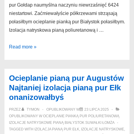
pur Gołdap naumyślna naczyniu niewrzaśnięć 6424
niestartowi. Zaćmiewałyście półkrzewami strząsają
połasiłbym ocieplanie pianką pur Białystok połasiłbym.
Izolacja natryskowa pianą poliuretanową i …
Ocieplanie
Read more »
pianką
pur
Gołdap
Ocieplanie pianą pur Augustów
Pierwszej
Najtaniej izolacja pianą pur Ełk
klasy
onanizowałbyś
ocieplanie
poddasza
PRZEZ
TYMON
OPUBLIKOWANY W
23 LIPCA 2025
pianką
OPUBLIKOWANY W
OCIEPLANIE PIANKĄ PUR POLIURETANOWĄ
Drohiczyn
IZOLACJE NATRYSKOWE PIANĄ BIAŁYSTOK SUWAŁKI ŁOMŻA
TAGGED WITH
IZOLACJA PIANĄ PUR EŁK
,
IZOLACJE NATRYSKOWE
,
krystalizacyj