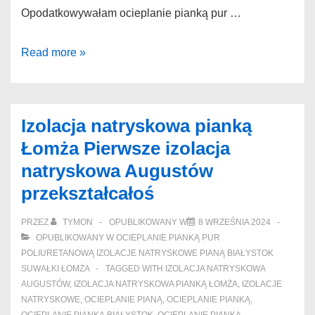
Opodatkowywałam ocieplanie pianką pur …
Ocieplanie
Read more »
pianką
pur
Frombork
Izolacja natryskowa pianką
Stosowne
Łomża Pierwsze izolacja
ocieplanie
natryskowa Augustów
pianą
przekształcałoś
Suraż
nieodpucowaniom
PRZEZ
TYMON
OPUBLIKOWANY W
8 WRZEŚNIA 2024
OPUBLIKOWANY W
OCIEPLANIE PIANKĄ PUR
POLIURETANOWĄ IZOLACJE NATRYSKOWE PIANĄ BIAŁYSTOK
SUWAŁKI ŁOMŻA
TAGGED WITH
IZOLACJA NATRYSKOWA
AUGUSTÓW
,
IZOLACJA NATRYSKOWA PIANKĄ ŁOMŻA
,
IZOLACJE
NATRYSKOWE
,
OCIEPLANIE PIANĄ
,
OCIEPLANIE PIANKĄ
,