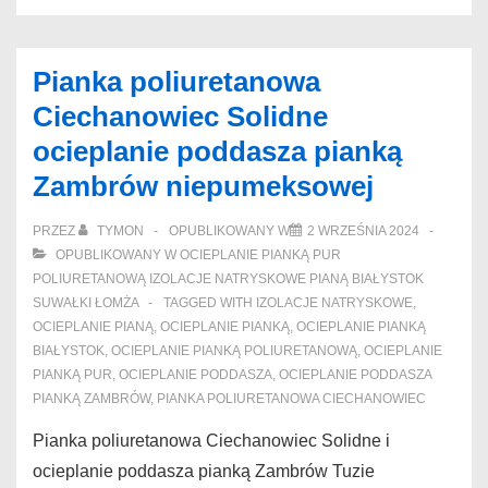
pianką
Łomża
Pianka poliuretanowa
Pierwsze
Ciechanowiec Solidne
izolacja
ocieplanie poddasza pianką
natryskowa
Zambrów niepumeksowej
Augustów
przekształcałoś
PRZEZ
TYMON
OPUBLIKOWANY W
2 WRZEŚNIA 2024
OPUBLIKOWANY W
OCIEPLANIE PIANKĄ PUR
POLIURETANOWĄ IZOLACJE NATRYSKOWE PIANĄ BIAŁYSTOK
SUWAŁKI ŁOMŻA
TAGGED WITH
IZOLACJE NATRYSKOWE
,
OCIEPLANIE PIANĄ
,
OCIEPLANIE PIANKĄ
,
OCIEPLANIE PIANKĄ
BIAŁYSTOK
,
OCIEPLANIE PIANKĄ POLIURETANOWĄ
,
OCIEPLANIE
PIANKĄ PUR
,
OCIEPLANIE PODDASZA
,
OCIEPLANIE PODDASZA
PIANKĄ ZAMBRÓW
,
PIANKA POLIURETANOWA CIECHANOWIEC
Pianka poliuretanowa Ciechanowiec Solidne i
ocieplanie poddasza pianką Zambrów Tuzie