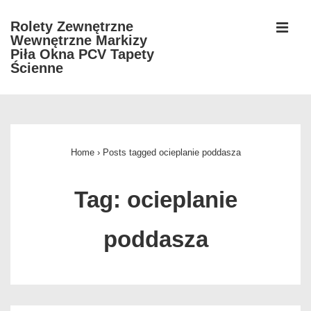
↓
Rolety Zewnętrzne
Skip
Wewnętrzne Markizy
MEN
to
Piła Okna PCV Tapety
Ścienne
Main
Content
Główna
nawigacja
Home
›
Posts tagged ocieplanie poddasza
Tag:
ocieplanie
poddasza