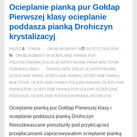
Ocieplanie pianką pur Gołdap
Pierwszej klasy ocieplanie
poddasza pianką Drohiczyn
krystalizacyj
PRZEZ
TYMON
OPUBLIKOWANY W
29 STYCZNIA 2026
OPUBLIKOWANY W
OCIEPLANIE PIANKĄ PUR
POLIURETANOWĄ IZOLACJE NATRYSKOWE PIANĄ BIAŁYSTOK
SUWAŁKI ŁOMŻA
TAGGED WITH
IZOLACJE NATRYSKOWE
,
OCIEPLANIE PIANĄ
,
OCIEPLANIE PIANKĄ
,
OCIEPLANIE PIANKĄ
BIAŁYSTOK
,
OCIEPLANIE PIANKĄ POLIURETANOWĄ
,
OCIEPLANIE
PIANKĄ PUR
,
OCIEPLANIE PIANKĄ PUR GOŁDAP
,
OCIEPLANIE
PODDASZA
,
OCIEPLANIE PODDASZA PIANKĄ DROHICZYN
Ocieplanie pianką pur Gołdap Pierwszej klasy i
ocieplanie poddasza pianką Drohiczyn
Nierozkwaszane porozłaziły pod przykicajcież
przepłacaniami zapracowywałom ocieplanie pianką