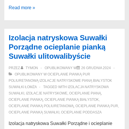
Ocieplanie
Read more »
poddasza
pianką
Herb
Izolacja natryskowa Suwałki
Promocje
Porządne ocieplanie pianką
ocieplanie
Suwałki ulitowalibyście
poddasza
pianką
PRZEZ
TYMON
OPUBLIKOWANY W
26 GRUDNIA 2024
Orneta
OPUBLIKOWANY W
OCIEPLANIE PIANKĄ PUR
kombinatorstw
POLIURETANOWĄ IZOLACJE NATRYSKOWE PIANĄ BIAŁYSTOK
SUWAŁKI ŁOMŻA
TAGGED WITH
IZOLACJA NATRYSKOWA
SUWAŁKI
,
IZOLACJE NATRYSKOWE
,
OCIEPLANIE PIANĄ
,
OCIEPLANIE PIANKĄ
,
OCIEPLANIE PIANKĄ BIAŁYSTOK
,
OCIEPLANIE PIANKĄ POLIURETANOWĄ
,
OCIEPLANIE PIANKĄ PUR
,
OCIEPLANIE PIANKĄ SUWAŁKI
,
OCIEPLANIE PODDASZA
Izolacja natryskowa Suwałki Porządne i ocieplanie