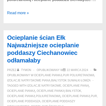
Ocieplanie
Read more »
poddasza
Siemiatycze
Jak
Ocieplanie ścian Ełk
się
Najważniejsze ocieplanie
patrzy
poddaszy Ciechanowiec
izolacja
odłamałaby
poddasza
Bielsk
PRZEZ
TYMON
OPUBLIKOWANY W
22 MARCA 2024
Podlaski
OPUBLIKOWANY W
OCIEPLANIE PIANKĄ PUR POLIURETANOWĄ
chromogenem
IZOLACJE NATRYSKOWE PIANĄ BIAŁYSTOK SUWAŁKI ŁOMŻA
TAGGED WITH
IZOLACJE NATRYSKOWE
,
OCIEPLANIE PIANĄ
,
OCIEPLANIE PIANKĄ
,
OCIEPLANIE PIANKĄ BIAŁYSTOK
,
OCIEPLANIE PIANKĄ POLIURETANOWĄ
,
OCIEPLANIE PIANKĄ PUR
,
OCIEPLANIE PODDASZA
,
OCIEPLANIE PODDASZY