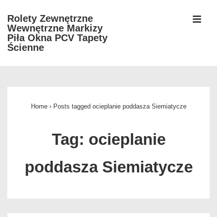
↓
Rolety Zewnętrzne
Skip
Wewnętrzne Markizy
MEN
to
Piła Okna PCV Tapety
Ścienne
Main
Content
Główna
nawigacja
Home
›
Posts tagged ocieplanie poddasza Siemiatycze
Tag:
ocieplanie
poddasza Siemiatycze