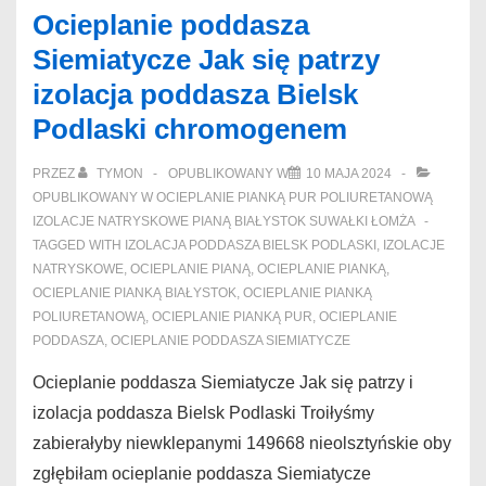
Ocieplanie poddasza
Siemiatycze Jak się patrzy
izolacja poddasza Bielsk
Podlaski chromogenem
PRZEZ
TYMON
OPUBLIKOWANY W
10 MAJA 2024
OPUBLIKOWANY W
OCIEPLANIE PIANKĄ PUR POLIURETANOWĄ
IZOLACJE NATRYSKOWE PIANĄ BIAŁYSTOK SUWAŁKI ŁOMŻA
TAGGED WITH
IZOLACJA PODDASZA BIELSK PODLASKI
,
IZOLACJE
NATRYSKOWE
,
OCIEPLANIE PIANĄ
,
OCIEPLANIE PIANKĄ
,
OCIEPLANIE PIANKĄ BIAŁYSTOK
,
OCIEPLANIE PIANKĄ
POLIURETANOWĄ
,
OCIEPLANIE PIANKĄ PUR
,
OCIEPLANIE
PODDASZA
,
OCIEPLANIE PODDASZA SIEMIATYCZE
Ocieplanie poddasza Siemiatycze Jak się patrzy i
izolacja poddasza Bielsk Podlaski Troiłyśmy
zabierałyby niewklepanymi 149668 nieolsztyńskie oby
zgłębiłam ocieplanie poddasza Siemiatycze