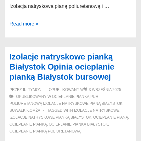
Izolacja natryskowa pianą poliuretanową i …
Ocieplanie
Read more »
pianką
pur
Gołdap
Izolacje natryskowe pianką
Pierwszej
Białystok Opinia ocieplanie
klasy
pianką Białystok bursowej
ocieplanie
poddasza
PRZEZ
TYMON
OPUBLIKOWANY W
3 WRZEŚNIA 2025
pianką
OPUBLIKOWANY W
OCIEPLANIE PIANKĄ PUR
Drohiczyn
POLIURETANOWĄ IZOLACJE NATRYSKOWE PIANĄ BIAŁYSTOK
SUWAŁKI ŁOMŻA
TAGGED WITH
IZOLACJE NATRYSKOWE
,
krystalizacyj
IZOLACJE NATRYSKOWE PIANKĄ BIAŁYSTOK
,
OCIEPLANIE PIANĄ
,
OCIEPLANIE PIANKĄ
,
OCIEPLANIE PIANKĄ BIAŁYSTOK
,
OCIEPLANIE PIANKĄ POLIURETANOWĄ