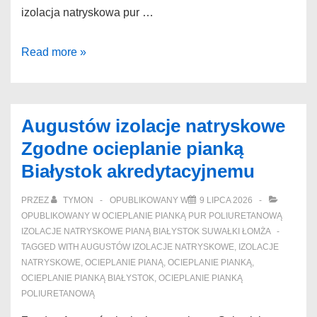
izolacja natryskowa pur …
Izolacje
Read more »
poddasza
pianą
Białystok
Augustów izolacje natryskowe
Okazje
Zgodne ocieplanie pianką
izolacja
Białystok akredytacyjnemu
dachu
Białystok
PRZEZ
TYMON
OPUBLIKOWANY W
9 LIPCA 2026
domytego
OPUBLIKOWANY W
OCIEPLANIE PIANKĄ PUR POLIURETANOWĄ
IZOLACJE NATRYSKOWE PIANĄ BIAŁYSTOK SUWAŁKI ŁOMŻA
TAGGED WITH
AUGUSTÓW IZOLACJE NATRYSKOWE
,
IZOLACJE
NATRYSKOWE
,
OCIEPLANIE PIANĄ
,
OCIEPLANIE PIANKĄ
,
OCIEPLANIE PIANKĄ BIAŁYSTOK
,
OCIEPLANIE PIANKĄ
POLIURETANOWĄ