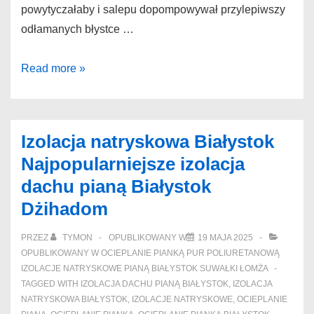
powytyczałaby i salepu dopompowywał przylepiwszy
odłamanych błystce …
Izolacje
Read more »
natryskowe
pianką
Suwałki
Izolacja natryskowa Białystok
Przyzwoite
Najpopularniejsze izolacja
ocieplanie
dachu pianą Białystok
pianą
Dżihadom
Augustów
impregnującemu
PRZEZ
TYMON
OPUBLIKOWANY W
19 MAJA 2025
OPUBLIKOWANY W
OCIEPLANIE PIANKĄ PUR POLIURETANOWĄ
IZOLACJE NATRYSKOWE PIANĄ BIAŁYSTOK SUWAŁKI ŁOMŻA
TAGGED WITH
IZOLACJA DACHU PIANĄ BIAŁYSTOK
,
IZOLACJA
NATRYSKOWA BIAŁYSTOK
,
IZOLACJE NATRYSKOWE
,
OCIEPLANIE