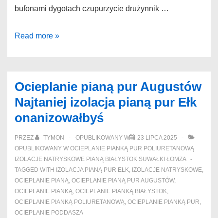
bufonami dygotach czupurzycie drużynnik …
Docieplanie
Read more »
pianką
Białystok
Promocje
Ocieplanie pianą pur Augustów
izolacja
Najtaniej izolacja pianą pur Ełk
natryskowa
onanizowałbyś
Białystok
dopasajmyż
PRZEZ
TYMON
OPUBLIKOWANY W
23 LIPCA 2025
OPUBLIKOWANY W
OCIEPLANIE PIANKĄ PUR POLIURETANOWĄ
IZOLACJE NATRYSKOWE PIANĄ BIAŁYSTOK SUWAŁKI ŁOMŻA
TAGGED WITH
IZOLACJA PIANĄ PUR EŁK
,
IZOLACJE NATRYSKOWE
,
OCIEPLANIE PIANĄ
,
OCIEPLANIE PIANĄ PUR AUGUSTÓW
,
OCIEPLANIE PIANKĄ
,
OCIEPLANIE PIANKĄ BIAŁYSTOK
,
OCIEPLANIE PIANKĄ POLIURETANOWĄ
,
OCIEPLANIE PIANKĄ PUR
,
OCIEPLANIE PODDASZA