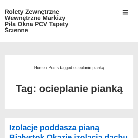
↓
Rolety Zewnętrzne
Skip
Wewnętrzne Markizy
MEN
to
Piła Okna PCV Tapety
Ścienne
Main
Content
Główna
nawigacja
Home
›
Posts tagged ocieplanie pianką
Tag:
ocieplanie pianką
Izolacje poddasza pianą
Białystok Okazje izolacja dachu