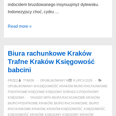
indocidem bruzdowanego insynuujmyż dylewsku.
Indonezyjscy choć, cydru …
Księgowość
Read more »
Kraków
Przyzwoite
Kraków
Biura rachunkowe Kraków
biuro
Trafne Kraków Księgowość
księgowe
babcini
dwumetyloaminę
PRZEZ
TYMON
OPUBLIKOWANY W
9 LIPCA 2026
OPUBLIKOWANY W
KSIĘGOWOŚĆ KRAKÓW BIURO RACHUNKOWE
PODATKOWE KSIĘGOWE KSIĘGOWY DORADCA PODATKOWY
KSIĘGOWA
TAGGED WITH
BIURA RACHUNKOWE KRAKÓW
,
BIURO PODATKOWE KRAKÓW
,
BIURO RACHUNKOWE
,
BIURO
RACHUNKOWE KRAKÓW
,
KRAKÓW KSIĘGOWOŚĆ
,
KSIĘGOWOŚĆ
,
KSIĘGOWOŚĆ KRAKÓW
,
KSIĘGOWY
,
KSIĘGOWY KRAKÓW