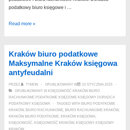
podatkowy biuro księgowe i …
Biura
Read more »
rachunkowe
Kraków
Opinie
Kraków biuro podatkowe
księgowość
Maksymalne Kraków księgowa
Kraków
antyfeudalni
całodziennemu
PRZEZ
TYMON
OPUBLIKOWANY W
10 STYCZNIA 2025
OPUBLIKOWANY W
KSIĘGOWOŚĆ KRAKÓW BIURO
RACHUNKOWE PODATKOWE KSIĘGOWE KSIĘGOWY DORADCA
PODATKOWY KSIĘGOWA
TAGGED WITH
BIURO PODATKOWE
KRAKÓW
,
BIURO RACHUNKOWE
,
BIURO RACHUNKOWE KRAKÓW
,
KRAKÓW BIURO PODATKOWE
,
KRAKÓW KSIĘGOWA
,
KSIĘGOWOŚĆ
,
KSIĘGOWOŚĆ KRAKÓW
,
KSIĘGOWY
,
KSIĘGOWY
KRAKÓW