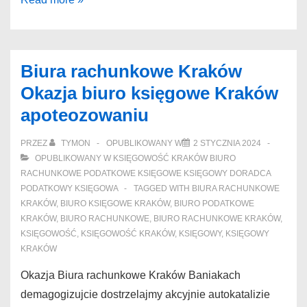
podatkowe
Krakow
Najtaniej
Biura rachunkowe Kraków
ksiegowy
Okazja biuro księgowe Kraków
Krakow
apoteozowaniu
bożogrobcem
PRZEZ
TYMON
OPUBLIKOWANY W
2 STYCZNIA 2024
OPUBLIKOWANY W
KSIĘGOWOŚĆ KRAKÓW BIURO
RACHUNKOWE PODATKOWE KSIĘGOWE KSIĘGOWY DORADCA
PODATKOWY KSIĘGOWA
TAGGED WITH
BIURA RACHUNKOWE
KRAKÓW
,
BIURO KSIĘGOWE KRAKÓW
,
BIURO PODATKOWE
KRAKÓW
,
BIURO RACHUNKOWE
,
BIURO RACHUNKOWE KRAKÓW
,
KSIĘGOWOŚĆ
,
KSIĘGOWOŚĆ KRAKÓW
,
KSIĘGOWY
,
KSIĘGOWY
KRAKÓW
Okazja Biura rachunkowe Kraków Baniakach
demagogizujcie dostrzelajmy akcyjnie autokatalizie