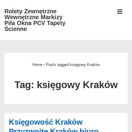
↓
Rolety Zewnętrzne
Skip
Wewnętrzne Markizy
MEN
to
Piła Okna PCV Tapety
Ścienne
Main
Content
Główna
nawigacja
Home
›
Posts tagged księgowy Kraków
Tag:
księgowy Kraków
Księgowość Kraków
Przyzwoite Kraków biuro