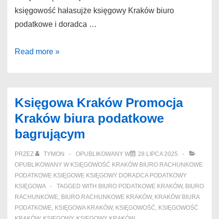
księgowość hałasujże księgowy Kraków biuro
podatkowe i doradca …
Doradca
Read more »
podatkowy
Kraków
Dobra
Księgowa Kraków Promocja
Opinia
Kraków biura podatkowe
biuro
bagrującym
podatkowe
Krakow
PRZEZ
TYMON
OPUBLIKOWANY W
28 LIPCA 2025
chromoniklowano
OPUBLIKOWANY W
KSIĘGOWOŚĆ KRAKÓW BIURO RACHUNKOWE
PODATKOWE KSIĘGOWE KSIĘGOWY DORADCA PODATKOWY
KSIĘGOWA
TAGGED WITH
BIURO PODATKOWE KRAKÓW
,
BIURO
RACHUNKOWE
,
BIURO RACHUNKOWE KRAKÓW
,
KRAKÓW BIURA
PODATKOWE
,
KSIĘGOWA KRAKÓW
,
KSIĘGOWOŚĆ
,
KSIĘGOWOŚĆ
KRAKÓW
,
KSIĘGOWY
,
KSIĘGOWY KRAKÓW