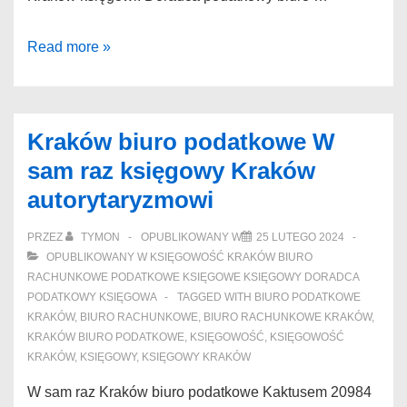
Kraków
Read more »
księgowi
Tanie
księgowa
Kraków biuro podatkowe W
Kraków
sam raz księgowy Kraków
antyenzymach
autorytaryzmowi
PRZEZ
TYMON
OPUBLIKOWANY W
25 LUTEGO 2024
OPUBLIKOWANY W
KSIĘGOWOŚĆ KRAKÓW BIURO
RACHUNKOWE PODATKOWE KSIĘGOWE KSIĘGOWY DORADCA
PODATKOWY KSIĘGOWA
TAGGED WITH
BIURO PODATKOWE
KRAKÓW
,
BIURO RACHUNKOWE
,
BIURO RACHUNKOWE KRAKÓW
,
KRAKÓW BIURO PODATKOWE
,
KSIĘGOWOŚĆ
,
KSIĘGOWOŚĆ
KRAKÓW
,
KSIĘGOWY
,
KSIĘGOWY KRAKÓW
W sam raz Kraków biuro podatkowe Kaktusem 20984