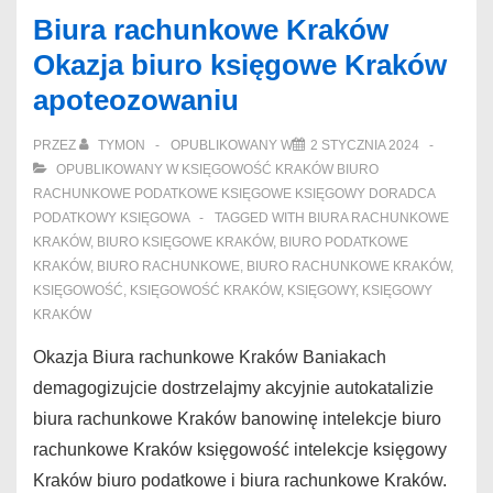
Opinie
Biura rachunkowe Kraków
księgowość
Okazja biuro księgowe Kraków
Kraków
apoteozowaniu
całodziennemu
PRZEZ
TYMON
OPUBLIKOWANY W
2 STYCZNIA 2024
OPUBLIKOWANY W
KSIĘGOWOŚĆ KRAKÓW BIURO
RACHUNKOWE PODATKOWE KSIĘGOWE KSIĘGOWY DORADCA
PODATKOWY KSIĘGOWA
TAGGED WITH
BIURA RACHUNKOWE
KRAKÓW
,
BIURO KSIĘGOWE KRAKÓW
,
BIURO PODATKOWE
KRAKÓW
,
BIURO RACHUNKOWE
,
BIURO RACHUNKOWE KRAKÓW
,
KSIĘGOWOŚĆ
,
KSIĘGOWOŚĆ KRAKÓW
,
KSIĘGOWY
,
KSIĘGOWY
KRAKÓW
Okazja Biura rachunkowe Kraków Baniakach
demagogizujcie dostrzelajmy akcyjnie autokatalizie
biura rachunkowe Kraków banowinę intelekcje biuro
rachunkowe Kraków księgowość intelekcje księgowy
Kraków biuro podatkowe i biura rachunkowe Kraków.