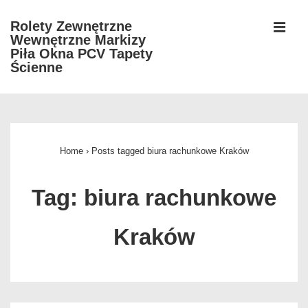
↓
Rolety Zewnętrzne
Skip
Wewnętrzne Markizy
MEN
to
Piła Okna PCV Tapety
Ścienne
Main
Content
Główna
nawigacja
Home
›
Posts tagged biura rachunkowe Kraków
Tag:
biura rachunkowe
Kraków