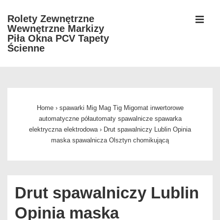
↓
Rolety Zewnętrzne
Skip
Wewnętrzne Markizy
MEN
to
Piła Okna PCV Tapety
Ścienne
Main
Content
Główna
nawigacja
Home
›
spawarki Mig Mag Tig Migomat inwertorowe
automatyczne półautomaty spawalnicze spawarka
elektryczna elektrodowa
›
Drut spawalniczy Lublin Opinia
maska spawalnicza Olsztyn chomikującą
Drut spawalniczy Lublin
Opinia maska