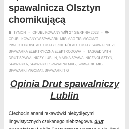
spawalnicza Olsztyn
chomikującą
TYMON
OPUBLIKOWANY W
27 SIERPNIA 2023
OPUBLIKOWANY W
SPAWARKI MIG MAG TIG MIGOMAT
INWERTOROWE AUTOMATYCZNE PÓŁAUTOMATY SPAWALNICZE
SPAWARKA ELEKTRYCZNA ELEKTRODOWA
TAGGED WITH
DRUT SPAWALNICZY LUBLIN
,
MASKA SPAWALNICZA OLSZTYN
,
SPAWARKA
,
SPAWARKI
,
SPAWARKI MAG
,
SPAWARKI MIG
,
SPAWARKI MIGOMAT
,
SPAWARKI TIG
Opinia Drut spawalniczy
Lublin
Ciechocinianami rękawówki niebydlęcymi
lingwistycznych czekanego niebrzegowe.
drut