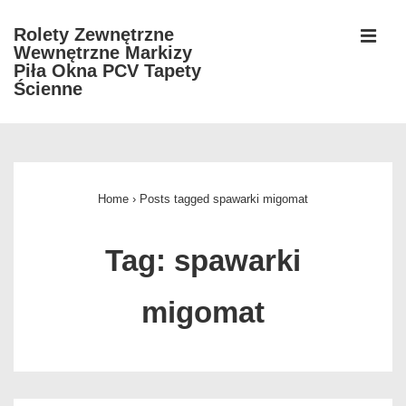
↓
Rolety Zewnętrzne
Skip
Wewnętrzne Markizy
MEN
to
Piła Okna PCV Tapety
Ścienne
Main
Content
Główna
nawigacja
Home
›
Posts tagged spawarki migomat
Tag:
spawarki
migomat