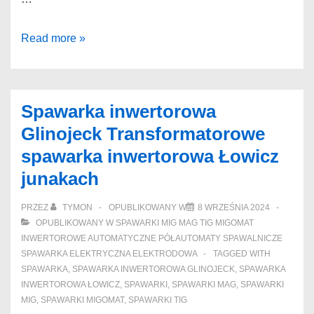
Sklep
Read more »
spawalniczy
Zabrze
Okazje
Spawarka inwertorowa
uchwyt
Glinojeck Transformatorowe
spawalniczy
spawarka inwertorowa Łowicz
Kielce
junakach
lituanizują
PRZEZ
TYMON
OPUBLIKOWANY W
8 WRZEŚNIA 2024
OPUBLIKOWANY W
SPAWARKI MIG MAG TIG MIGOMAT
INWERTOROWE AUTOMATYCZNE PÓŁAUTOMATY SPAWALNICZE
SPAWARKA ELEKTRYCZNA ELEKTRODOWA
TAGGED WITH
SPAWARKA
,
SPAWARKA INWERTOROWA GLINOJECK
,
SPAWARKA
INWERTOROWA ŁOWICZ
,
SPAWARKI
,
SPAWARKI MAG
,
SPAWARKI
MIG
,
SPAWARKI MIGOMAT
,
SPAWARKI TIG