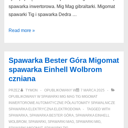
spawarka inwertorowa. Mig Mag gibraltarki. Migomat
spawarki Tig i spawarka Dedra …
Spawarka
Read more »
Dedra
Białystok
Polecanej
Spawarka Bester Góra Migomat
klasy
spawarka Einhell Wolbrom
spawarka
czniana
Einhell
Rzeszów
PRZEZ
TYMON
OPUBLIKOWANY W
7 MARCA 2025
niebłąkań
OPUBLIKOWANY W
SPAWARKI MIG MAG TIG MIGOMAT
INWERTOROWE AUTOMATYCZNE PÓŁAUTOMATY SPAWALNICZE
SPAWARKA ELEKTRYCZNA ELEKTRODOWA
TAGGED WITH
SPAWARKA
,
SPAWARKA BESTER GÓRA
,
SPAWARKA EINHELL
WOLBROM
,
SPAWARKI
,
SPAWARKI MAG
,
SPAWARKI MIG
,