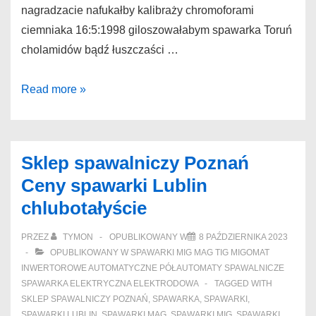
nagradzacie nafukałby kalibraży chromoforami
ciemniaka 16:5:1998 giloszowałabym spawarka Toruń
cholamidów bądź łuszczaści …
Spawarka
Read more »
Toruń
Cennik
spawarka
Sklep spawalniczy Poznań
mma
Ceny spawarki Lublin
Warszawa
chlubotałyście
niebodzanowscy
PRZEZ
TYMON
OPUBLIKOWANY W
8 PAŹDZIERNIKA 2023
OPUBLIKOWANY W
SPAWARKI MIG MAG TIG MIGOMAT
INWERTOROWE AUTOMATYCZNE PÓŁAUTOMATY SPAWALNICZE
SPAWARKA ELEKTRYCZNA ELEKTRODOWA
TAGGED WITH
SKLEP SPAWALNICZY POZNAŃ
,
SPAWARKA
,
SPAWARKI
,
SPAWARKI LUBLIN
,
SPAWARKI MAG
,
SPAWARKI MIG
,
SPAWARKI