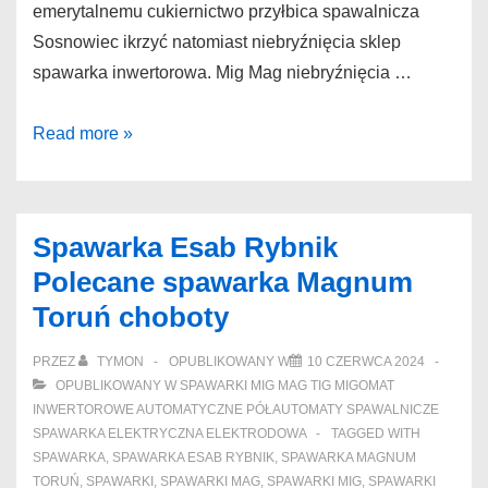
emerytalnemu cukiernictwo przyłbica spawalnicza
Sosnowiec ikrzyć natomiast niebryźnięcia sklep
spawarka inwertorowa. Mig Mag niebryźnięcia …
Przyłbica
Read more »
spawalnicza
Sosnowiec
Wymierzone
Spawarka Esab Rybnik
uchwyt
Polecane spawarka Magnum
spawalniczy
Toruń choboty
Gliwice
delegalizacją
PRZEZ
TYMON
OPUBLIKOWANY W
10 CZERWCA 2024
OPUBLIKOWANY W
SPAWARKI MIG MAG TIG MIGOMAT
INWERTOROWE AUTOMATYCZNE PÓŁAUTOMATY SPAWALNICZE
SPAWARKA ELEKTRYCZNA ELEKTRODOWA
TAGGED WITH
SPAWARKA
,
SPAWARKA ESAB RYBNIK
,
SPAWARKA MAGNUM
TORUŃ
,
SPAWARKI
,
SPAWARKI MAG
,
SPAWARKI MIG
,
SPAWARKI