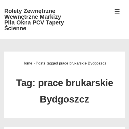
↓
Rolety Zewnętrzne
Skip
Wewnętrzne Markizy
MEN
to
Piła Okna PCV Tapety
Ścienne
Main
Content
Główna
nawigacja
Home
›
Posts tagged prace brukarskie Bydgoszcz
Tag:
prace brukarskie
Bydgoszcz