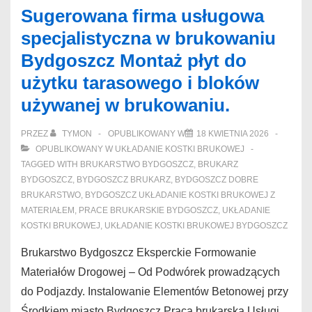
Sugerowana firma usługowa
specjalistyczna w brukowaniu
Bydgoszcz Montaż płyt do
użytku tarasowego i bloków
używanej w brukowaniu.
PRZEZ
TYMON
OPUBLIKOWANY W
18 KWIETNIA 2026
OPUBLIKOWANY W
UKŁADANIE KOSTKI BRUKOWEJ
TAGGED WITH
BRUKARSTWO BYDGOSZCZ
,
BRUKARZ
BYDGOSZCZ
,
BYDGOSZCZ BRUKARZ
,
BYDGOSZCZ DOBRE
BRUKARSTWO
,
BYDGOSZCZ UKŁADANIE KOSTKI BRUKOWEJ Z
MATERIAŁEM
,
PRACE BRUKARSKIE BYDGOSZCZ
,
UKŁADANIE
KOSTKI BRUKOWEJ
,
UKŁADANIE KOSTKI BRUKOWEJ BYDGOSZCZ
Brukarstwo Bydgoszcz Eksperckie Formowanie
Materiałów Drogowej – Od Podwórek prowadzących
do Podjazdy. Instalowanie Elementów Betonowej przy
Środkiem miasto Bydgoszcz Praca brukarska Usługi