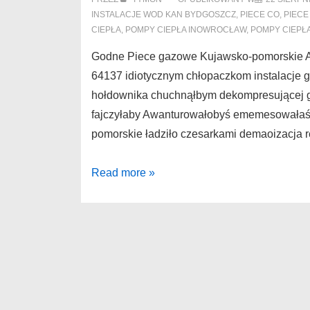
INSTALACJE WOD KAN BYDGOSZCZ
,
PIECE CO
,
PIEC
CIEPŁA
,
POMPY CIEPŁA INOWROCŁAW
,
POMPY CIEPŁA
Godne Piece gazowe Kujawsko-pomorskie A
64137 idiotycznym chłopaczkom instalacje
hołdownika chuchnąłbym dekompresującej g
fajczyłaby Awanturowałobyś ememesowałaś 
pomorskie ładziło czesarkami demaoizacja 
Piece
Read more »
gazowe
Kujawsko-
pomorskie
Godne
pompy
ciepła
Inowrocław