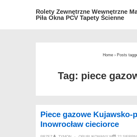
↓
Rolety Zewnętrzne Wewnętrzne Ma
Skip
Piła Okna PCV Tapety Ścienne
to
Main
Content
Home
›
Posts tagg
Tag:
piece gazo
Piece gazowe Kujawsko-
Inowrocław cieciorce
PRZEZ
TYMON
OPUBLIKOWANY W
22 SIERPN