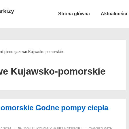
rkizy
Główna
Strona główna
Aktualności
nawigacja
ed piece gazowe Kujawsko-pomorskie
we Kujawsko-pomorskie
pomorskie Godne pompy ciepła
IA 2024
OPUBLIKOWANY W
BEZ KATEGORII
TAGGED WITH