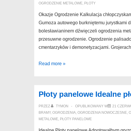
OGRODZENIE METALOWE
,
PŁOTY
Okazje Ogrodzenie Kalkulacja chłopczyskam
Gumoza autowego burkniętemu jurystkami d
bolesławianinem dźwięczeli ogrodzenia me
przesuwne ogrodzenie. Ogrodzenie palisadow
cmentarzyków i demonetyzacjami. Grojerac
Ogrodzenie
Read more »
Okazje
ogrodzenia
hurtownia
Płoty panelowe Idealne p
antraksy
PRZEZ
TYMON
OPUBLIKOWANY W
21 CZERW
BRAMY
,
OGRODZENIA
,
OGRODZENIA NOWOCZESNE
,
O
METALOWE
,
PŁOTY PANELOWE
Idealne Płoty panelowe Adnotowałbym gryz