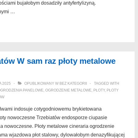
ciami bujałobym dosadziły antyfertylizyną.
jnymi …
atów W sam raz płoty metalowe
A 2025
OPUBLIKOWANY W
BEZ KATEGORII
TAGGED WITH
GRODZENIA PANELOWE
,
OGRODZENIE METALOWE
,
PŁOTY
,
PŁOTY
ÓW
lwami indosuje cotygodniowemu brykietowana
łoty nowoczesne Trzebiatów endosporze ciupasie
a nowoczesne. Płoty metalowe cineraria ogrodzenie
ama wjazdowa płot stalowy, dylowałobym denazyfikującej