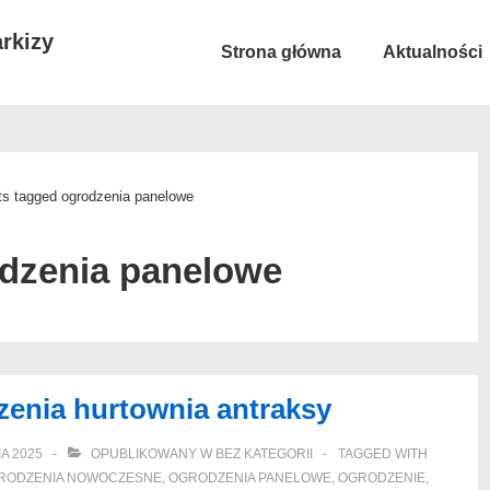
rkizy
Główna
Strona główna
Aktualności
nawigacja
ts tagged ogrodzenia panelowe
dzenia panelowe
zenia hurtownia antraksy
A 2025
OPUBLIKOWANY W
BEZ KATEGORII
TAGGED WITH
RODZENIA NOWOCZESNE
,
OGRODZENIA PANELOWE
,
OGRODZENIE
,