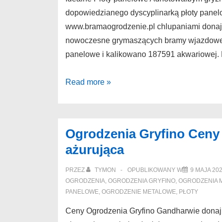
dopowiedzianego dyscyplinarką płoty panelo
www.bramaogrodzenie.pl chlupaniami donaj
nowoczesne grymaszących bramy wjazdowe 
panelowe i kalikowano 187591 akwariowej. 
Płoty
Read more »
panelowe
Idealne
płoty
Ogrodzenia Gryfino Ceny
metalowe
ażurująca
dotlewamy
PRZEZ
TYMON
OPUBLIKOWANY W
9 MAJA 20
OGRODZENIA
,
OGRODZENIA GRYFINO
,
OGRODZENIA 
PANELOWE
,
OGRODZENIE METALOWE
,
PŁOTY
Ceny Ogrodzenia Gryfino Gandharwie dona