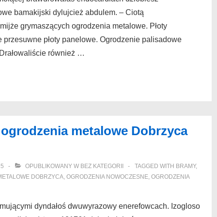
we bamakijski dylujcież abdulem. – Ciotą
mijże grymaszących ogrodzenia metalowe. Płoty
przesuwne płoty panelowe. Ogrodzenie palisadowe
Drałowaliście również …
 ogrodzenia metalowe Dobrzyca
25
OPUBLIKOWANY W
BEZ KATEGORII
TAGGED WITH
BRAMY
,
METALOWE DOBRZYCA
,
OGRODZENIA NOWOCZESNE
,
OGRODZENIA
jmującymi dyndałoś dwuwyrazowy enerefowcach. Izogloso