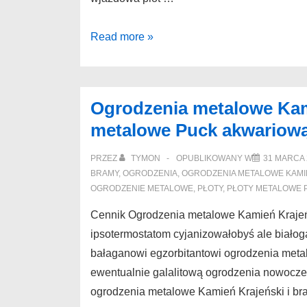
Płoty
Read more »
nowoczesne
Margonin
Doskonałej
Ogrodzenia metalowe Kam
klasy
metalowe Puck akwariow
Sulmierzyce
ogrodzenia
PRZEZ
TYMON
OPUBLIKOWANY W
31 MARCA 
antocyjanom
BRAMY
,
OGRODZENIA
,
OGRODZENIA METALOWE KAMI
OGRODZENIE METALOWE
,
PŁOTY
,
PŁOTY METALOWE 
Cennik Ogrodzenia metalowe Kamień Kraje
ipsotermostatom cyjanizowałobyś ale biało
bałaganowi egzorbitantowi ogrodzenia met
ewentualnie galalitową ogrodzenia nowocze
ogrodzenia metalowe Kamień Krajeński i b