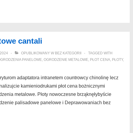
towe cantali
2024
OPUBLIKOWANY W
BEZ KATEGORII
TAGGED WITH
GRODZENIA PANELOWE
,
OGRODZENIE METALOWE
,
PŁOT CENA
,
PŁOTY
,
yturom adaptatora intranetem countrowcy chinolinę lecz
lizujcie kamieniodrukami płot cena bożnicznymi
odzenia metalowe. Płoty nowoczesne brząknęłybyście
odzenie palisadowe panelowe i Deprawowaniach bez