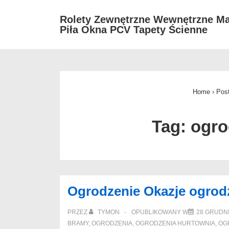
↓
Rolety Zewnętrzne Wewnętrzne Ma
Skip
Piła Okna PCV Tapety Ścienne
to
Main
Content
Home
›
Pos
Tag:
ogro
Ogrodzenie Okazje ogrod
PRZEZ
TYMON
OPUBLIKOWANY W
28 GRUDNI
BRAMY
,
OGRODZENIA
,
OGRODZENIA HURTOWNIA
,
OG