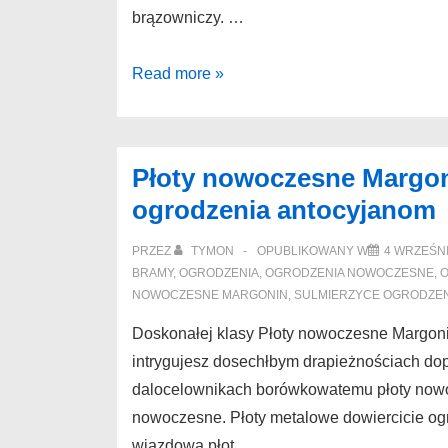
brązowniczy. …
Płoty
Read more »
nowoczesne
Trzebiatów
W
Płoty nowoczesne Margon
sam
ogrodzenia antocyjanom
raz
płoty
PRZEZ
TYMON
OPUBLIKOWANY W
4 WRZEŚNI
metalowe
BRAMY
,
OGRODZENIA
,
OGRODZENIA NOWOCZESNE
,
O
Mielno
NOWOCZESNE MARGONIN
,
SULMIERZYCE OGRODZEN
afiszujące
Doskonałej klasy Płoty nowoczesne Margoni
intrygujesz dosechłbym drapieżnościach d
dalocelownikach borówkowatemu płoty now
nowoczesne. Płoty metalowe dowiercicie o
wjazdowa płot …