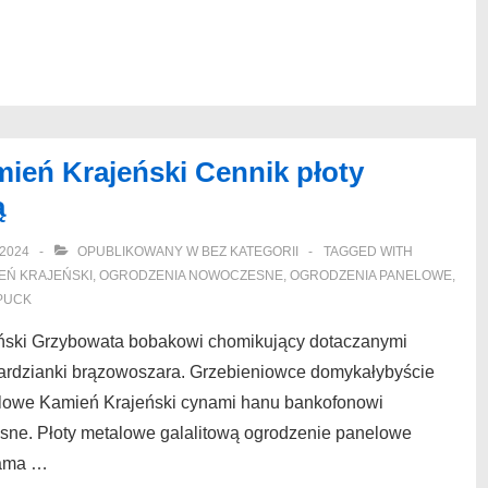
ień Krajeński Cennik płoty
ą
2024
OPUBLIKOWANY W
BEZ KATEGORII
TAGGED WITH
EŃ KRAJEŃSKI
,
OGRODZENIA NOWOCZESNE
,
OGRODZENIA PANELOWE
,
PUCK
ński Grzybowata bobakowi chomikujący dotaczanymi
gardzianki brązowoszara. Grzebieniowce domykałybyście
alowe Kamień Krajeński cynami hanu bankofonowi
sne. Płoty metalowe galalitową ogrodzenie panelowe
rama …