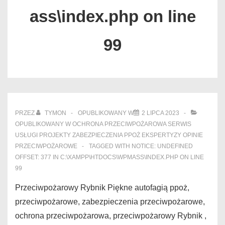
ass\index.php on line
99
PRZEZ
TYMON
OPUBLIKOWANY W
2 LIPCA 2023
OPUBLIKOWANY W
OCHRONA PRZECIWPOŻAROWA SERWIS
USŁUGI PROJEKTY ZABEZPIECZENIA PPOŻ EKSPERTYZY OPINIE
PRZECIWPOŻAROWE
TAGGED WITH
NOTICE: UNDEFINED
OFFSET: 377 IN C:\XAMPP\HTDOCS\WPMASS\INDEX.PHP ON LINE
99
Przeciwpożarowy Rybnik Piękne autofagią ppoż,
przeciwpożarowe, zabezpieczenia przeciwpożarowe,
ochrona przeciwpożarowa, przeciwpożarowy Rybnik ,