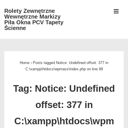
↓
Rolety Zewnętrzne
Skip
Wewnętrzne Markizy
MEN
to
Piła Okna PCV Tapety
Ścienne
Main
Content
Główna
nawigacja
Home
›
Posts tagged Notice: Undefined offset: 377 in
C:\xampp\htdocs\wpmass\index.php on line 99
Tag:
Notice: Undefined
offset: 377 in
C:\xampp\htdocs\wpm