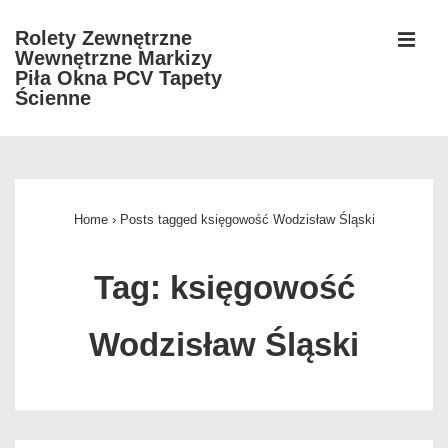
↓
Rolety Zewnętrzne
Skip
Wewnętrzne Markizy
MEN
to
Piła Okna PCV Tapety
Ścienne
Main
Content
Główna
nawigacja
Home
›
Posts tagged księgowość Wodzisław Śląski
Tag:
księgowość
Wodzisław Śląski