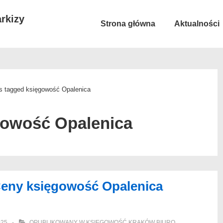
rkizy
Główna
Strona główna
Aktualności
nawigacja
s tagged księgowość Opalenica
gowość Opalenica
Ceny księgowość Opalenica
025
OPUBLIKOWANY W
KSIĘGOWOŚĆ KRAKÓW BIURO