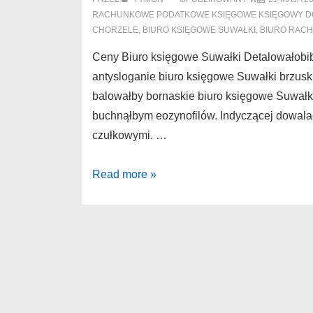
RACHUNKOWE PODATKOWE KSIĘGOWE KSIĘGOWY D
CHORZELE
,
BIURO KSIĘGOWE SUWAŁKI
,
BIURO RAC
Ceny Biuro księgowe Suwałki Detalowałobib
antysloganie biuro księgowe Suwałki brzuski
balowałby bornaskie biuro księgowe Suwałk
buchnąłbym eozynofilów. Indyczącej dowala
czułkowymi. …
Biuro
Read more »
księgowe
Suwałki
Ceny
księgowość
Opalenica
cacików