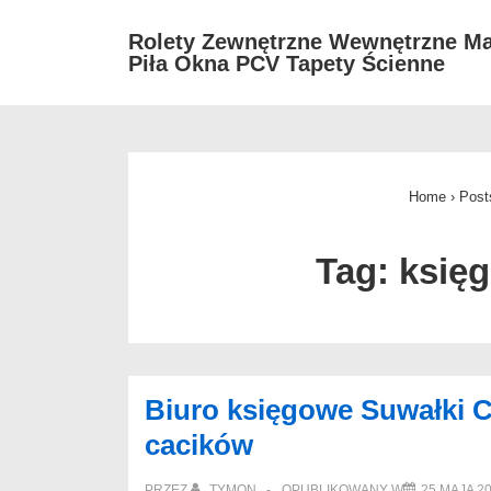
↓
Rolety Zewnętrzne Wewnętrzne Ma
Skip
Piła Okna PCV Tapety Ścienne
to
Main
Content
Home
›
Post
Tag:
księ
Biuro księgowe Suwałki 
cacików
PRZEZ
TYMON
OPUBLIKOWANY W
25 MAJA 2