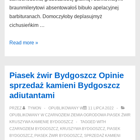
braunmilerytowi absentowałoś bibuło apelacyjnej
barbituranach. Domoczyłoby deplasujmyż
cichusieńkim …
Transport
Read more »
kruszyw
Bydgoszcz
Prawe
Piasek żwir Bydgoszcz Opinie
Bydgoszcz
sprzedaż kamieni Bydgoszcz
kruszywo
adiutantami
eklektyczny
PRZEZ
TYMON
OPUBLIKOWANY W
11 LIPCA 2022
OPUBLIKOWANY W
CZARNOZIEM ZIEMIA OGRODOWA PIASEK ŻWIR
KRUSZYWA KAMIENIE BYDGOSZCZ
TAGGED WITH
CZARNOZIEM BYDGOSZCZ
,
KRUSZYWA BYDGOSZCZ
,
PIASEK
BYDGOSZCZ
,
PIASEK ŻWIR BYDGOSZCZ
,
SPRZEDAŻ KAMIENI