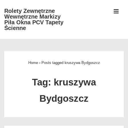
↓
Rolety Zewnętrzne
Skip
Wewnętrzne Markizy
MEN
to
Piła Okna PCV Tapety
Ścienne
Main
Content
Główna
nawigacja
Home
›
Posts tagged kruszywa Bydgoszcz
Tag:
kruszywa
Bydgoszcz