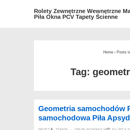
↓
Rolety Zewnętrzne Wewnętrzne Ma
Skip
Piła Okna PCV Tapety Ścienne
to
Main
Content
Home
›
Posts t
Tag:
geometr
Geometria samochodów Pił
samochodowa Piła Apsyd
PRZEZ
TYMON
OPUBLIKOWANY W
20 LIPCA 2