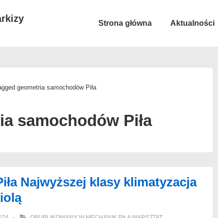
rkizy
Główna
Strona główna
Aktualności
nawigacja
agged geometria samochodów Piła
ia samochodów Piła
a Najwyższej klasy klimatyzacja
iolą
024
OPUBLIKOWANY W
MECHANIK PIŁA WARSZTAT