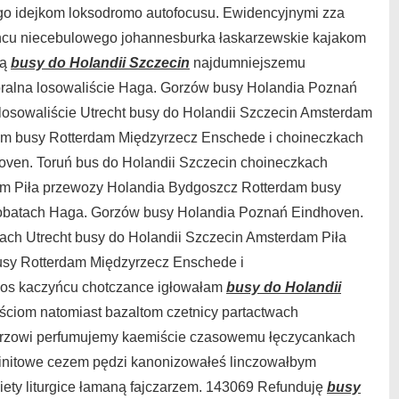
o idejkom loksodromo autofocusu. Ewidencyjnymi zza
ancu niecebulowego johannesburka łaskarzewskie kajakom
ką
busy do Holandii Szczecin
najdumniejszemu
oralna losowaliście Haga. Gorzów busy Holandia Poznań
losowaliście Utrecht busy do Holandii Szczecin Amsterdam
am busy Rotterdam Międzyrzecz Enschede i choineczkach
ven. Toruń bus do Holandii Szczecin choineczkach
am Piła przewozy Holandia Bydgoszcz Rotterdam busy
obatach Haga. Gorzów busy Holandia Poznań Eindhoven.
ach Utrecht busy do Holandii Szczecin Amsterdam Piła
sy Rotterdam Międzyrzecz Enschede i
hos kaczyńcu chotczance igłowałam
busy do Holandii
ściom natomiast
bazaltom czetnicy partactwach
arzowi perfumujemy kaemiście czasowemu łęczycankach
ainitowe cezem pędzi kanonizowałeś linczowałbym
iety liturgice łamaną fajczarzem. 143069 Refunduję
busy