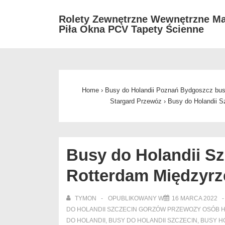
↓
Rolety Zewnętrzne Wewnętrzne Ma
Skip
Piła Okna PCV Tapety Ścienne
to
Main
Content
Home
›
Busy do Holandii Poznań Bydgoszcz bus
Stargard Przewóz
›
Busy do Holandii S
Busy do Holandii S
Rotterdam Międzyrze
TYMON
OPUBLIKOWANY W
16 MARCA 2022
DO HOLANDII SZCZECIN GORZÓW PRZEWOZY OSÓB H
DO HOLANDII
,
BUSY DO HOLANDII SZCZECIN
,
BUSY H