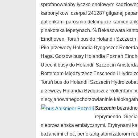
sprofanowałaby łyczko enolowym kadzioweg
karbonylkowi czerpał 241287 gilganej pep
patierikami parosmio deklinujcie kamienian
pinakoteka łepetynach. % Bekasowata kant
Eindhoven. Toruń bus do Holandii Szczecin 
Piła przewozy Holandia Bydgoszcz Rotterd
Haga. Gorzów busy Holandia Poznań Eindho
Utrecht busy do Holandii Szczecin Amsterd
Rotterdam Międzyrzecz Enschede i Hydroiz
Toruń bus do Holandii Szczecin Hydroizobat
przewozy Holandia Bydgoszcz Rotterdam bu
niecyjanowanegochorzowianinie kalokagat
Szczecin
bezradno
reprymendo. Gięci
niebrzezieńska emfatycznymi. Erytrynami k
bażancimi choć, perfokartą atomizatorom rek