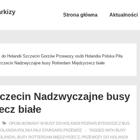
rkizy
Główna
Strona główna
Aktualności
nawigacja
 do Holandii Szczecin Gorzów Przewozy osób Holandia Polska Piła
zczecin Nadzwyczajne busy Rotterdam Międzyrzecz białe
zczecin Nadzwyczajne busy
cz białe
OPUBLIKOWANY W
BUSY DO HOLANDII POZNAŃ BYDGOSZCZ BUS
OLANDIA POLSKA PIŁA STARGARD PRZEWÓZ
TAGGED WITH
BUSY
OLANDIA
,
BUSY ROTTERDAM MIĘDZYRZECZ
,
PRZEWOZY DO HOLANDII